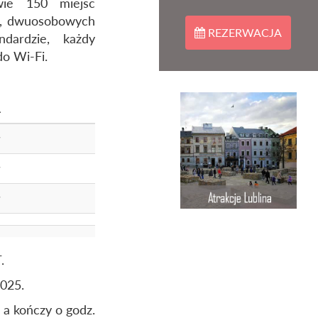
ie 150 miejsc
h, dwuosobowych
REZERWACJA
dardzie, każdy
o Wi-Fi.
ł
ł
ł
.
025.
 a kończy o godz.